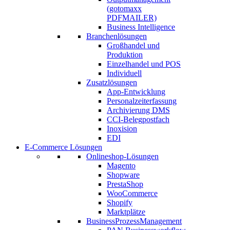
(gotomaxx
PDFMAILER)
Business Intelligence
Branchenlösungen
Großhandel und
Produktion
Einzelhandel und POS
Individuell
Zusatzlösungen
App-Entwicklung
Personalzeiterfassung
Archivierung DMS
CCI-Belegpostfach
Inoxision
EDI
E-Commerce Lösungen
Onlineshop-Lösungen
Magento
Shopware
PrestaShop
WooCommerce
Shopify
Marktplätze
BusinessProzessManagement