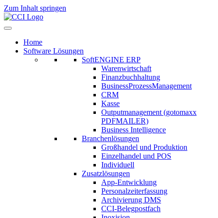
Zum Inhalt springen
Home
Software Lösungen
SoftENGINE ERP
Warenwirtschaft
Finanzbuchhaltung
BusinessProzessManagement
CRM
Kasse
Outputmanagement (gotomaxx
PDFMAILER)
Business Intelligence
Branchenlösungen
Großhandel und Produktion
Einzelhandel und POS
Individuell
Zusatzlösungen
App-Entwicklung
Personalzeiterfassung
Archivierung DMS
CCI-Belegpostfach
Inoxision