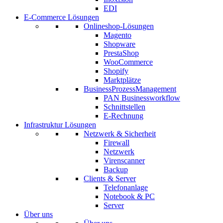
EDI
E-Commerce Lösungen
Onlineshop-Lösungen
Magento
Shopware
PrestaShop
WooCommerce
Shopify
Marktplätze
BusinessProzessManagement
PAN Businessworkflow
Schnittstellen
E-Rechnung
Infrastruktur Lösungen
Netzwerk & Sicherheit
Firewall
Netzwerk
Virenscanner
Backup
Clients & Server
Telefonanlage
Notebook & PC
Server
Über uns