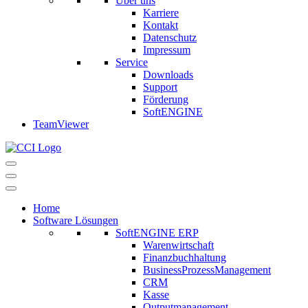
Über uns
Karriere
Kontakt
Datenschutz
Impressum
Service
Downloads
Support
Förderung
SoftENGINE
TeamViewer
Navigationsmenü
Navigationsmenü
Home
Software Lösungen
SoftENGINE ERP
Warenwirtschaft
Finanzbuchhaltung
BusinessProzessManagement
CRM
Kasse
Outputmanagement