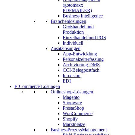
(gotomaxx
PDFMAILER)
Business Intelligence
Branchenlösungen
Großhandel und
Produktion
Einzelhandel und POS
Individuell
Zusatzlösungen
App-Entwicklung
Personalzeiterfassung
Archivierung DMS
CCI-Belegpostfach
Inoxision
EDI
E-Commerce Lösungen
Onlineshop-Lösungen
Magento
Shopware
PrestaShop
WooCommerce
Shopify
Marktplätze
BusinessProzessManagement