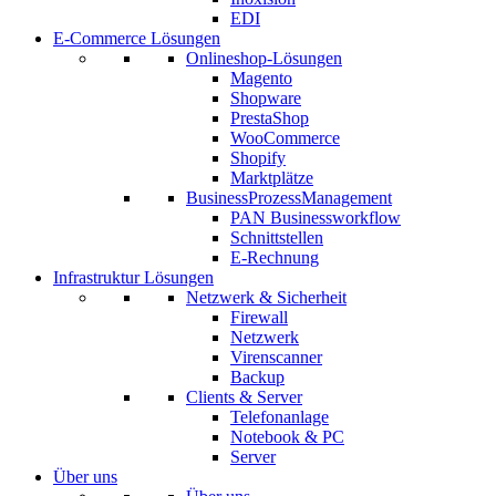
EDI
E-Commerce Lösungen
Onlineshop-Lösungen
Magento
Shopware
PrestaShop
WooCommerce
Shopify
Marktplätze
BusinessProzessManagement
PAN Businessworkflow
Schnittstellen
E-Rechnung
Infrastruktur Lösungen
Netzwerk & Sicherheit
Firewall
Netzwerk
Virenscanner
Backup
Clients & Server
Telefonanlage
Notebook & PC
Server
Über uns