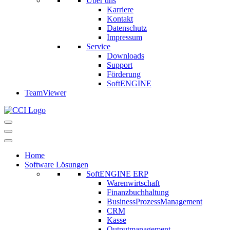
Über uns
Karriere
Kontakt
Datenschutz
Impressum
Service
Downloads
Support
Förderung
SoftENGINE
TeamViewer
Navigationsmenü
Navigationsmenü
Home
Software Lösungen
SoftENGINE ERP
Warenwirtschaft
Finanzbuchhaltung
BusinessProzessManagement
CRM
Kasse
Outputmanagement