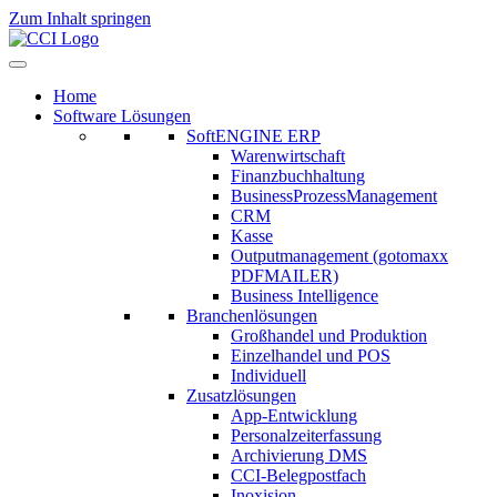
Zum Inhalt springen
Home
Software Lösungen
SoftENGINE ERP
Warenwirtschaft
Finanzbuchhaltung
BusinessProzessManagement
CRM
Kasse
Outputmanagement (gotomaxx
PDFMAILER)
Business Intelligence
Branchenlösungen
Großhandel und Produktion
Einzelhandel und POS
Individuell
Zusatzlösungen
App-Entwicklung
Personalzeiterfassung
Archivierung DMS
CCI-Belegpostfach
Inoxision